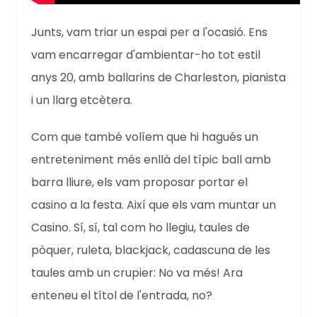
Junts, vam triar un espai per a l'ocasió. Ens
vam encarregar d'ambientar-ho tot estil
anys 20, amb ballarins de Charleston, pianista
i un llarg etcètera.
Com que també volíem que hi hagués un
entreteniment més enllà del típic ball amb
barra lliure, els vam proposar portar el
casino a la festa. Així que els vam muntar un
Casino. Sí, sí, tal com ho llegiu, taules de
pòquer, ruleta, blackjack, cadascuna de les
taules amb un crupier: No va més! Ara
enteneu el títol de l'entrada, no?