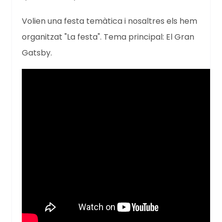
Volien una festa temàtica i nosaltres els hem
organitzat "La festa". Tema principal: El Gran
Gatsby.