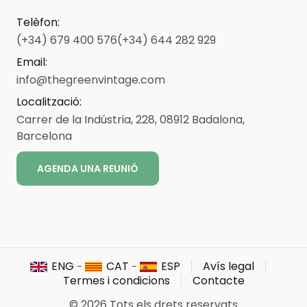
Telèfon
:
(+34) 679 400 576
(+34) 644 282 929
Email
:
info@thegreenvintage.com
Localització
:
Carrer de la Indústria, 228, 08912 Badalona,
Barcelona
AGENDA UNA REUNIÓ
ENG
CAT
ESP
Avís legal
-
-
Termes i condicions
Contacte
©
2026
Tots els drets reservats