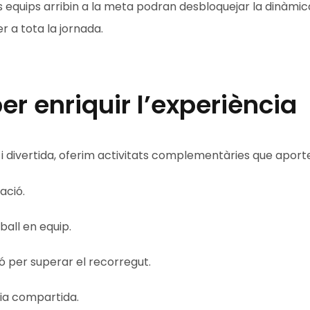
 equips arribin a la meta podran desbloquejar la dinàmica
r a tota la jornada.
er enriquir l’experiència
 divertida, oferim activitats complementàries que aport
ació.
ball en equip.
ó per superar el recorregut.
gia compartida.