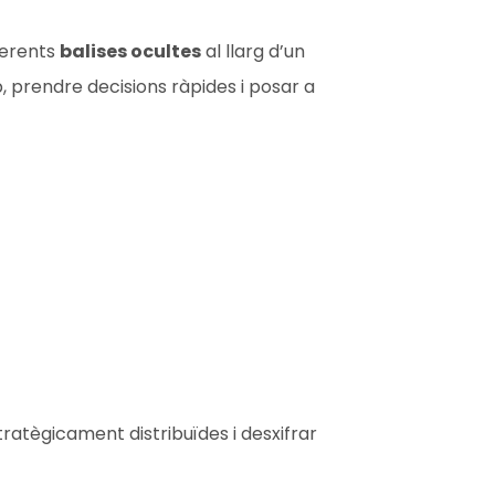
ferents
balises ocultes
al llarg d’un
p, prendre decisions ràpides i posar a
tratègicament distribuïdes i desxifrar