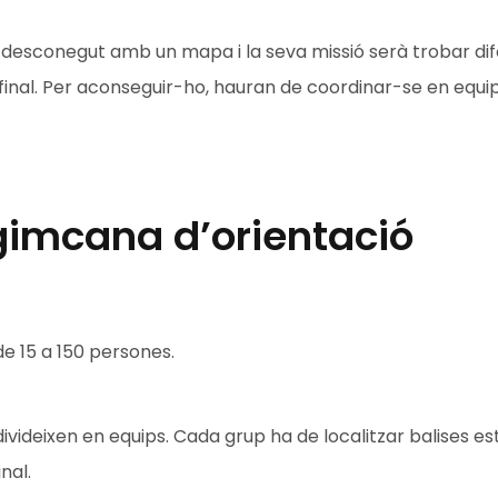
t desconegut amb un mapa i la seva missió serà trobar di
ó final. Per aconseguir-ho, hauran de coordinar-se en equi
gimcana d’orientació
e 15 a 150 persones.
divideixen en equips. Cada grup ha de localitzar balises es
nal.