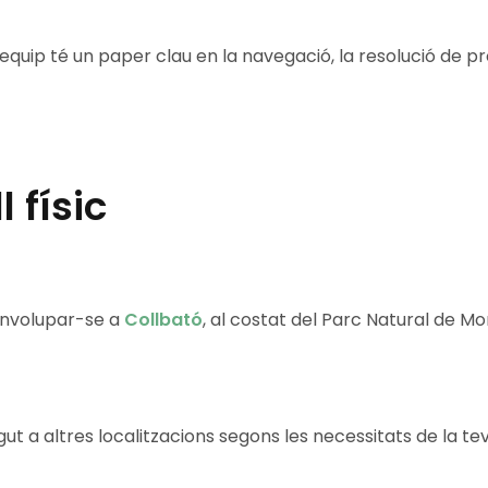
uip té un paper clau en la navegació, la resolució de pr
l físic
senvolupar-se a
Collbató
, al costat del Parc Natural de M
ut a altres localitzacions segons les necessitats de la t