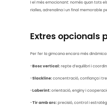
I el més emocionant: només quan tots els
rialles, adrenalina i un final memorable pe
Extres opcionals p
Per fer la gimcana encara més dinàmica i
-
Bosc vertical:
repte d’equilibri i coordin
-
Slackline:
concentració, confiança i tre
-
Laberint:
orientació, enginy i cooperaci
-
Tir amb arc:
precisió, control i estratè