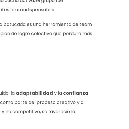
 escucha activa, el grupo fue
tes eran indispensables.
 La batucada es una herramienta de team
sación de logro colectivo que perdura más
uido, la
adaptabilidad
y la
confianza
ror como parte del proceso creativo y a
y no competitivo, se favoreció la