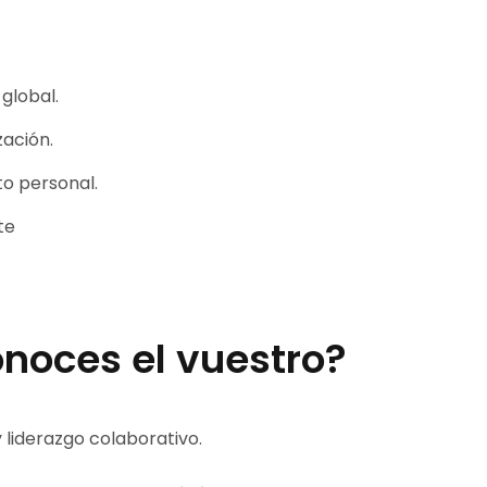
global.
zación.
to personal.
te
onoces el vuestro?
liderazgo colaborativo.