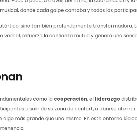
ña. Poco a poco, a través del ritmo, la coordinación y la
sical, donde cada golpe contaba y todos los participan
y catártica, sino también profundamente transformadora.
 no verbal, refuerza la confianza mutua y genera una sen
enan
 fundamentales como la
cooperación
, el
liderazgo
distrib
rticipantes a salir de su zona de confort, a abrirse al er
de algo más grande que uno mismo. En este entorno lúdico 
ertenencia.