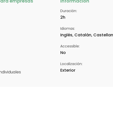
 para empresas
Información
Duración
:
2
h
Idiomas
:
Inglés, Catalán, Castella
Accessible
:
No
Localización
:
Exterior
individuales