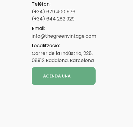
Telèfon
:
(+34) 679 400 576
(+34) 644 282 929
Email
:
info@thegreenvintage.com
Localització
:
Carrer de la Indústria, 228,
08912 Badalona, Barcelona
AGENDA UNA
REUNIÓ