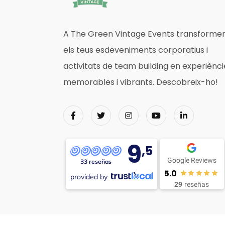
A The Green Vintage Events transform
els teus esdeveniments corporatius i
activitats de team building en experiènci
memorables i vibrants. Descobreix-ho!
9
,5
Google Reviews
33 reseñas
5.0
provided by
29
reseñas