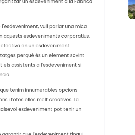
rganitzar un esdeveniment a la Fàbrica
l'esdeveniment, vull parlar una mica
en aquests esdeveniments corporatius.
a efectiva en un esdeveniment
tatges perquè és un element sovint
t els assistents a l'esdeveniment si
ncia.
s que tenim innumerables opcions
ons i totes elles molt creatives. La
ualsevol esdeveniment pot tenir un
 garantir que l'esdeveniment tingui