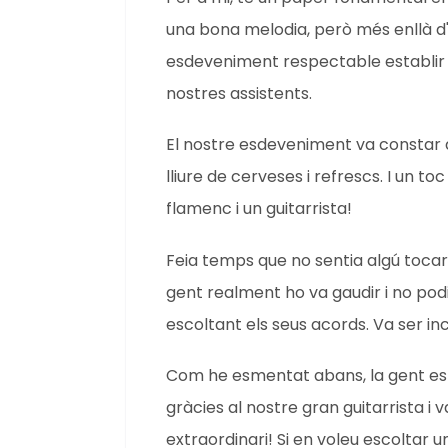
una bona melodia, però més enllà d'
esdeveniment respectable establir
nostres assistents.
El nostre esdeveniment va constar 
lliure de cerveses i refrescs. I un to
flamenc i un guitarrista!
Feia temps que no sentia algú tocar 
gent realment ho va gaudir i no pod
escoltant els seus acords. Va ser inc
Com he esmentat abans, la gent es 
gràcies al nostre gran guitarrista i 
extraordinari! Si en voleu escoltar 