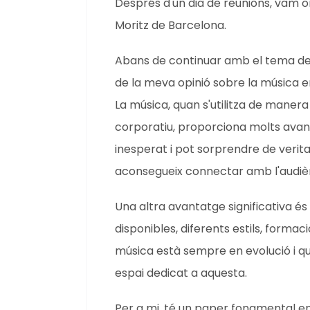
Després d'un dia de reunions, vam o
Moritz de Barcelona.
Abans de continuar amb el tema de 
de la meva opinió sobre la música 
La música, quan s'utilitza de maner
corporatiu, proporciona molts avan
inesperat i pot sorprendre de verita
aconsegueix connectar amb l'audiè
Una altra avantatge significativa é
disponibles, diferents estils, formaci
música està sempre en evolució i q
espai dedicat a aquesta.
Per a mi, té un paper fonamental en