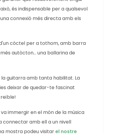
això, és indispensable per a qualsevol
 una connexió més directa amb els
d'un còctel per a tothom, amb barra
c més autòcton... una ballarina de
la guitarra amb tanta habilitat. La
ies deixar de quedar-te fascinat
reïble!
va immergir en el món de la música
va connectar amb ell a un nivell
una mostra podeu visitar
el nostre