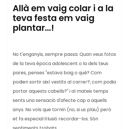
Allà em vaig colar i a la
teva festa em vaig
plantar...!
No t'enganyis, sempre passa. Quan veus fotos
de la teva època adolescent o la dels teus
pares, penses "estava boig o què? Com
podien sortir així vestits al carrer?, com podia
portar aquests cabells?" i al mateix temps
sents una sensació d'afecte cap a aquells
anys. No vols que tornin (no, si us plau) però
et fa especial il·lusió recordar-los. Són
sentiments trobats.