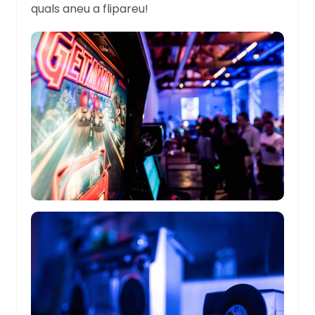
quals aneu a flipareu!