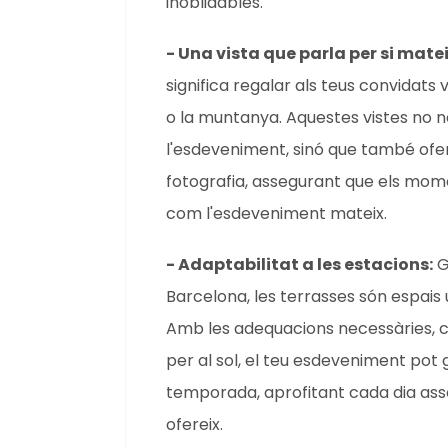
inoblidables.
- Una vista que parla per si mate
significa regalar als teus convidats 
o la muntanya. Aquestes vistes no n
l'esdeveniment, sinó que també ofer
fotografia, assegurant que els mo
com l'esdeveniment mateix.
- Adaptabilitat a les estacions:
G
Barcelona, les terrasses són espais u
Amb les adequacions necessàries, c
per al sol, el teu esdeveniment pot g
temporada, aprofitant cada dia assol
ofereix.