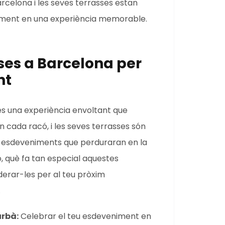
rcelona i les seves terrasses estan
niment en una experiència memorable.
sses a Barcelona per
nt
és una experiència envoltant que
n cada racó, i les seves terrasses són
e esdeveniments que perduraran en la
ò, què fa tan especial aquestes
derar-les per al teu pròxim
.
urbà:
Celebrar el teu esdeveniment en