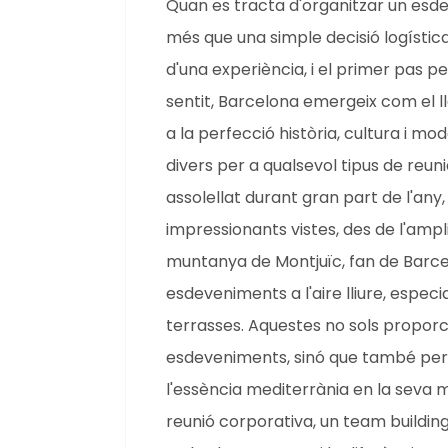
Quan es tracta d'organitzar un esdev
més que una simple decisió logística
d'una experiència, i el primer pas pe
sentit, Barcelona emergeix com el l
a la perfecció història, cultura i mod
divers per a qualsevol tipus de reuni
assolellat durant gran part de l'an
impressionants vistes, des de l'ampli
muntanya de Montjuïc, fan de Barcel
esdeveniments a l'aire lliure, espe
terrasses. Aquestes no sols proporci
esdeveniments, sinó que també perm
l'essència mediterrània en la seva m
reunió corporativa, un team building