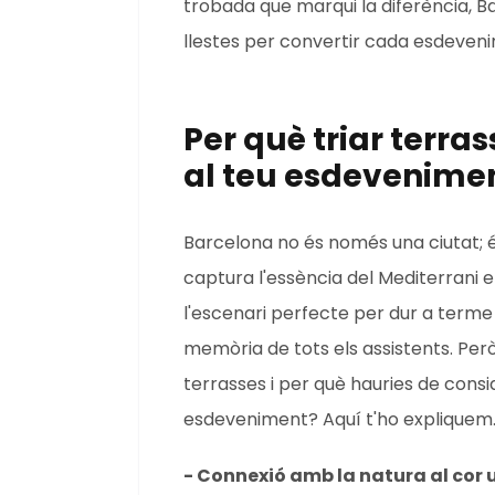
trobada que marqui la diferència, Ba
llestes per convertir cada esdeve
Per què triar terra
al teu esdevenime
Barcelona no és només una ciutat; 
captura l'essència del Mediterrani e
l'escenari perfecte per dur a term
memòria de tots els assistents. Per
terrasses i per què hauries de consi
esdeveniment? Aquí t'ho expliquem
- Connexió amb la natura al cor 