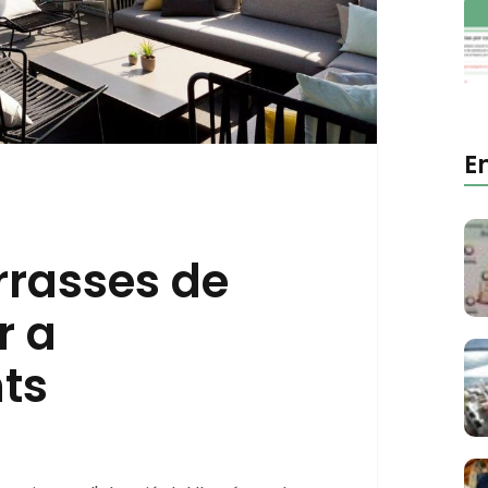
E
errasses de
r a
ts