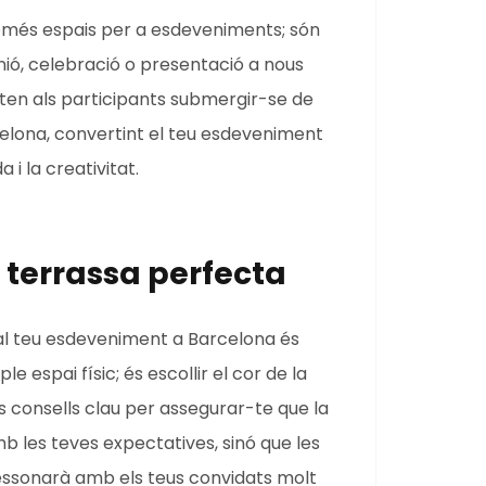
omés espais per a esdeveniments; són
nió, celebració o presentació a nous
meten als participants submergir-se de
elona, convertint el teu esdeveniment
 i la creativitat.
 terrassa perfecta
r al teu esdeveniment a Barcelona és
e espai físic; és escollir el cor de la
s consells clau per assegurar-te que la
 les teves expectatives, sinó que les
essonarà amb els teus convidats molt