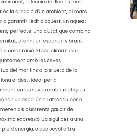
eniment, l'elecció del lloc és molt
; és la creació d'un ambient, el marc
r a garantir l'èxit d'aquest. En aquest
lenç perfecte, una ciutat que combina
ernitat, oferint un escenari vibrant i
ó o celebració. El seu clima suau i
y, juntament amb les seves
tud del mar fins a la silueta de la
ona el destí ideal per a
cialment en les seves emblemàtiques
onen un espai únic i atractiu per a
eten als assistents gaudir de
àxima expressió. Ja sigui per a una
 ple d'energia, o qualsevol altra