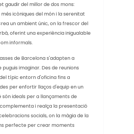
 gaudir del millor de dos mons:
s més icòniques del món i la serenitat
crea un ambient únic, on la frescor del
bà, oferint una experiència inigualable
com informals.
rasses de Barcelona s'adapten a
puguis imaginar. Des de reunions
 típic entorn d'oficina fins a
des per enfortir llaços d'equip en un
 són ideals per a llançaments de
n complementa i realça la presentació
celebracions socials, on la màgia de la
fons perfecte per crear moments