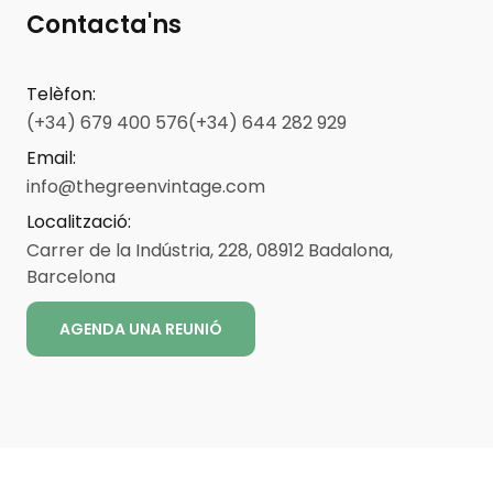
Contacta'ns
Telèfon
:
(+34) 679 400 576
(+34) 644 282 929
Email
:
info@thegreenvintage.com
Localització
:
Carrer de la Indústria, 228, 08912 Badalona,
Barcelona
AGENDA UNA REUNIÓ
ENG
CAT
ESP
Avís legal
-
-