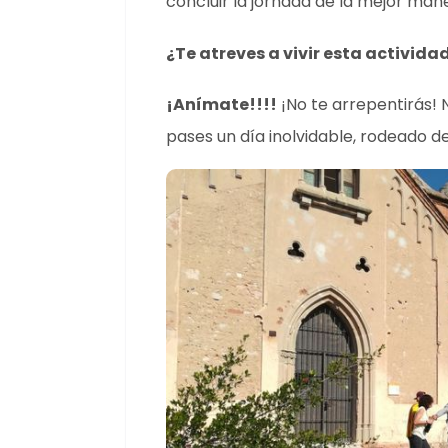
concluir la jornada de la mejor man
¿Te atreves a vivir esta activida
¡Anímate!!!!
¡No te arrepentirás!
pases un día inolvidable, rodeado de