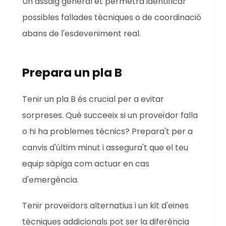
Un assaig general et permetrà identificar
possibles fallades tècniques o de coordinació
abans de l'esdeveniment real.
Prepara un pla B
Tenir un pla B és crucial per a evitar
sorpreses. Què succeeix si un proveïdor falla
o hi ha problemes tècnics? Prepara't per a
canvis d'últim minut i assegura't que el teu
equip sàpiga com actuar en cas
d'emergència.
Tenir proveïdors alternatius i un kit d'eines
tècniques addicionals pot ser la diferència